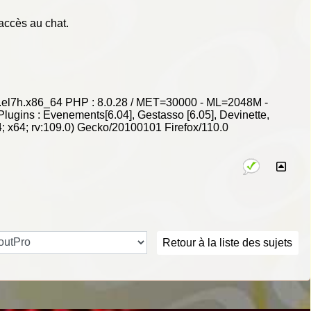
i accès au chat.
ve.el7h.x86_64 PHP : 8.0.28 / MET=30000 - ML=2048M -
gins : Evenements[6.04], Gestasso [6.05], Devinette,
4; x64; rv:109.0) Gecko/20100101 Firefox/110.0
Retour à la liste des sujets