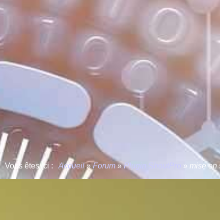
Vous êtes ici :
Accueil
»
Forum
»
Plugin ShoutPro
»
mise en 