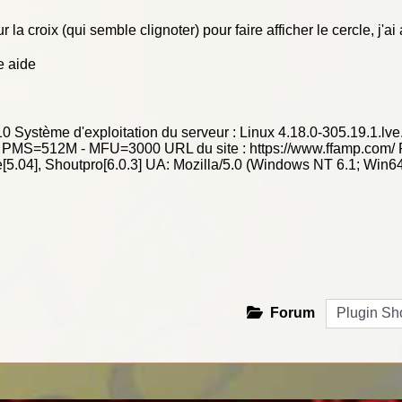
ur la croix (qui semble clignoter) pour faire afficher le cercle, j'a
e aide
0 Système d'exploitation du serveur : Linux 4.18.0-305.19.1.l
MS=512M - MFU=3000 URL du site : https://www.ffamp.com/ Plu
5.04], Shoutpro[6.0.3] UA: Mozilla/5.0 (Windows NT 6.1; Win6
Forum