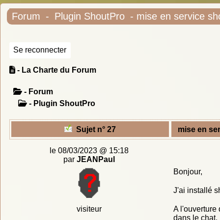
Forum
-
Plugin ShoutPro
- mise en service sh
Se reconnecter
- La Charte du Forum
- Forum
- Plugin ShoutPro
Sujet n° 27
mise en se
le 08/03/2023 @ 15:18
par
JEANPaul
Bonjour,
J'ai installé 
visiteur
A l'ouverture 
dans le chat.