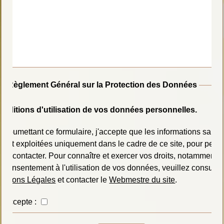
Règlement Général sur la Protection des Données
onditions d'utilisation de vos données personnelles.
 soumettant ce formulaire, j'accepte que les informations saisi
ient exploitées uniquement dans le cadre de ce site, pour perm
 recontacter. Pour connaître et exercer vos droits, notamment de
 consentement à l'utilisation de vos données, veuillez consulte
entions Légales
et contacter le
Webmestre du site
.
J'accepte :